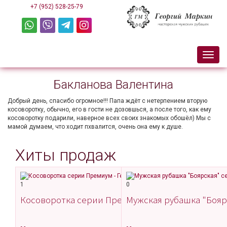
Перейти
+7 (952) 528-25-79
к
основному
содержанию
Toggle
naviga
Бакланова Валентина
Добрый день, спасибо огромное!!! Папа ждёт с нетерпением вторую
косоворотку, обычно, его в гости не дозовшься, а после того, как ему
косоворотку подарили, наверное всех своих знакомых обошёл) Мы с
мамой думаем, что ходит пхвалится, очень она ему к душе.
Хиты продаж
1
0
Косоворотка серии Премиум
Мужская рубашка "Бояр