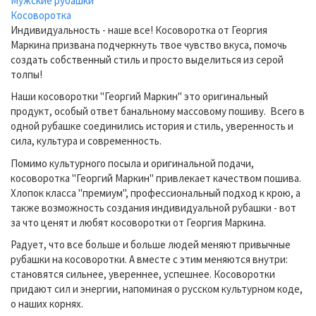
Мужские рубашки
Косоворотка
Индивидуальность - наше все! Косоворотка от Георгия
Маркина призвана подчеркнуть твое чувство вкуса, помочь
создать собственный стиль и просто выделиться из серой
толпы!
Наши косоворотки "Георгий Маркин" это оригинальный
продукт, особый ответ банальному массовому пошиву. Всего в
одной рубашке соединились история и стиль, уверенность и
сила, культура и современность.
Помимо культурного посыла и оригинальной подачи,
косоворотка "Георгий Маркин" привлекает качеством пошива.
Хлопок класса "премиум", профессиональный подход к крою, а
также возможность создания индивидуальной рубашки - вот
за что ценят и любят косоворотки от Георгия Маркина.
Радует, что все больше и больше людей меняют привычные
рубашки на косоворотки. А вместе с этим меняются внутри:
становятся сильнее, увереннее, успешнее. Косоворотки
придают сил и энергии, напоминая о русском культурном коде,
о наших корнях.